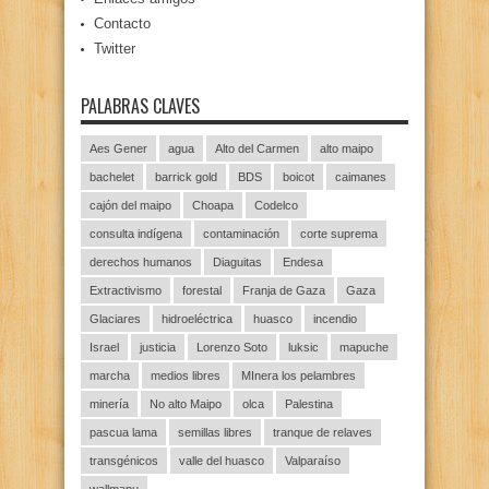
Contacto
Twitter
PALABRAS CLAVES
Aes Gener
agua
Alto del Carmen
alto maipo
bachelet
barrick gold
BDS
boicot
caimanes
cajón del maipo
Choapa
Codelco
consulta indígena
contaminación
corte suprema
derechos humanos
Diaguitas
Endesa
Extractivismo
forestal
Franja de Gaza
Gaza
Glaciares
hidroeléctrica
huasco
incendio
Israel
justicia
Lorenzo Soto
luksic
mapuche
marcha
medios libres
MInera los pelambres
minería
No alto Maipo
olca
Palestina
pascua lama
semillas libres
tranque de relaves
transgénicos
valle del huasco
Valparaíso