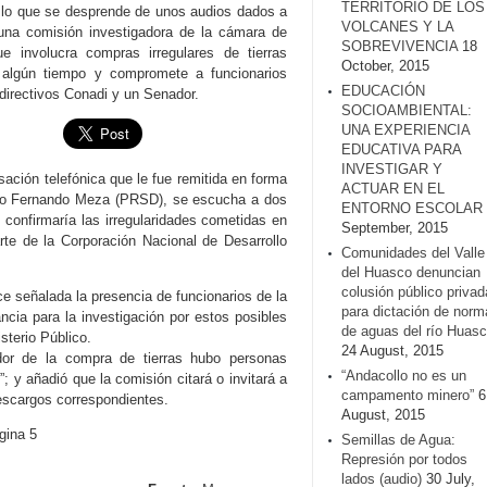
TERRITORIO DE LOS
 lo que se desprende de unos audios dados a
VOLCANES Y LA
una comisión investigadora de la cámara de
SOBREVIVENCIA
18
ue involucra compras irregulares de tierras
October, 2015
algún tiempo y compromete a funcionarios
EDUCACIÓN
 directivos Conadi y un Senador.
SOCIOAMBIENTAL:
UNA EXPERIENCIA
EDUCATIVA PARA
INVESTIGAR Y
sación telefónica que le fue remitida en forma
ACTUAR EN EL
tado Fernando Meza (PRSD), se escucha a dos
ENTORNO ESCOLAR
confirmaría las irregularidades cometidas en
September, 2015
rte de la Corporación Nacional de Desarrollo
Comunidades del Valle
del Huasco denuncian
colusión público privad
e señalada la presencia de funcionarios de la
para dictación de norm
cia para la investigación por estos posibles
de aguas del río Huasc
sterio Público.
24 August, 2015
dor de la compra de tierras hubo personas
“Andacollo no es un
; y añadió que la comisión citará o invitará a
campamento minero”
6
escargos correspondientes.
August, 2015
gina 5
Semillas de Agua:
Represión por todos
lados (audio)
30 July,