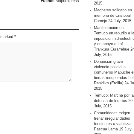
Fuente:
Mapuexpress
2015
Macheteo solidario en
memoria de Cristóbal
Cornejo
24 July, 2015
Manifestación en
Temuco en repudio a l
re marked
*
imposición hidroeléctri
y en apoyo a Lof
Trankura Curarrehue
2
July, 2015
Denuncian grave
violencia policial a
comuneros Mapuche e
tierras recuperadas Lof
Rankilko (Ercilla)
24 Ju
2015
Temuco: Marcha por la
defensa de los ríos
20
July, 2015
Comunidades exigen
frenar irregularidades
tendientes a viabilizar
Pascua Lama
19 July,