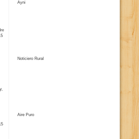
Ayni
s
dre
15
Noticiero Rural
y,
Aire Puro
15