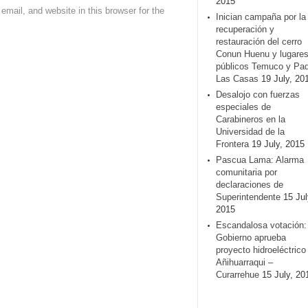
2015
mail, and website in this browser for the
Inician campaña por la
recuperación y
restauración del cerro
Conun Huenu y lugare
públicos Temuco y Pa
Las Casas
19 July, 20
Desalojo con fuerzas
especiales de
Carabineros en la
Universidad de la
Frontera
19 July, 2015
Pascua Lama: Alarma
comunitaria por
declaraciones de
Superintendente
15 Jul
2015
Escandalosa votación:
Gobierno aprueba
proyecto hidroeléctrico
Añihuarraqui –
Curarrehue
15 July, 20