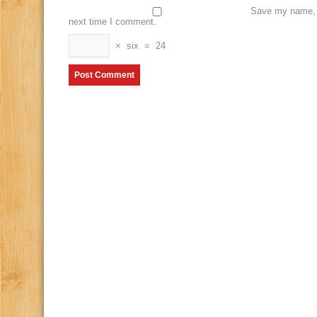
Save my name, e
next time I comment.
×
six
=
24