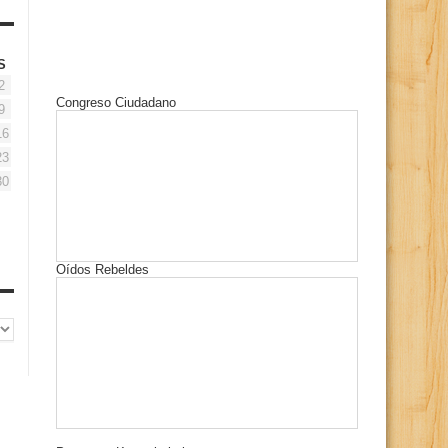
S
2
Congreso Ciudadano
9
16
23
30
Oídos Rebeldes