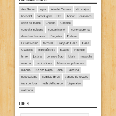
Aes Gener
agua
Alto del Carmen
alto maipo
bachelet
barrick gold
BDS
boicot
caimanes
cajón del maipo
Choapa
Codelco
consulta indígena
contaminación
corte suprema
derechos humanos
Diaguitas
Endesa
Extractivismo
forestal
Franja de Gaza
Gaza
Glaciares
hidroeléctrica
huasco
incendio
Israel
justicia
Lorenzo Soto
luksic
mapuche
marcha
medios libres
MInera los pelambres
minería
No alto Maipo
olca
Palestina
pascua lama
semillas libres
tranque de relaves
transgénicos
valle del huasco
Valparaíso
wallmapu
LOGIN