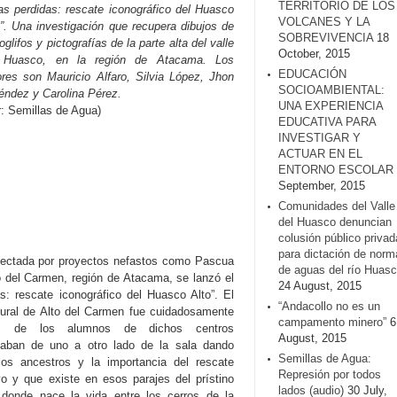
TERRITORIO DE LOS
as perdidas: rescate iconográfico del Huasco
VOLCANES Y LA
o”. Una investigación que recupera dibujos de
SOBREVIVENCIA
18
oglifos y pictografías de la parte alta del valle
October, 2015
 Huasco, en la región de Atacama. Los
EDUCACIÓN
ores son Mauricio Alfaro, Silvia López, Jhon
SOCIOAMBIENTAL:
éndez y Carolina Pérez.
UNA EXPERIENCIA
r: Semillas de Agua)
EDUCATIVA PARA
INVESTIGAR Y
ACTUAR EN EL
ENTORNO ESCOLAR
September, 2015
Comunidades del Valle
del Huasco denuncian
colusión público privad
para dictación de norm
afectada por proyectos nefastos como Pascua
de aguas del río Huasc
 del Carmen, región de Atacama, se lanzó el
24 August, 2015
as: rescate iconográfico del Huasco Alto”. El
“Andacollo no es un
ltural de Alto del Carmen fue cuidadosamente
campamento minero”
6
os de los alumnos de dichos centros
August, 2015
gaban de uno a otro lado de la sala dando
Semillas de Agua:
 los ancestros y la importancia del rescate
Represión por todos
vo y que existe en esos parajes del prístino
lados (audio)
30 July,
 donde nace la vida entre los cerros de la