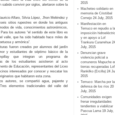
2015
sabido convivir por siglos, alertaron sobre la
Macheteo solidario en
memoria de Cristóbal
Mauricio Alfaro, Silvia López, Jhon Meléndez y
Cornejo
24 July, 2015
 seis sitios rupestres en donde los antiguos
Manifestación en
 modos de vida, conocimientos astronómicos,
Temuco en repudio a l
. Para los autores “el sentido de este libro es
imposición hidroeléctri
del valle, que ha sido habitado hace miles de
y en apoyo a Lof
petuosa y armónica”.
Trankura Curarrehue
2
nturas fueron creados por alumnos del jardín
July, 2015
 Amor y estudiantes de séptimo básico de la
Denuncian grave
mpillay que integran un programa de
violencia policial a
más de los estudiantes asistieron al acto
comuneros Mapuche e
mento de Educación, representantes del Liceo
tierras recuperadas Lof
cinos interesados por conocer y rescatar los
Rankilko (Ercilla)
24 Ju
2015
riginarios que habitaron esta zona.
os autores, se compartió agua, pajarete y
Temuco: Marcha por la
Tres elementos tradicionales del valle del
defensa de los ríos
20
July, 2015
Comunidades exigen
frenar irregularidades
tendientes a viabilizar
Pascua Lama
19 July,