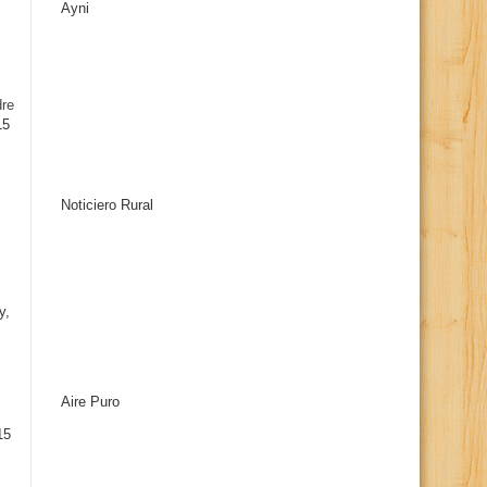
Ayni
s
dre
15
Noticiero Rural
y,
Aire Puro
15