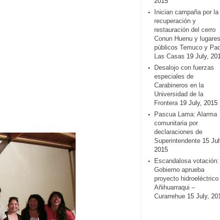
2015
Inician campaña por la
recuperación y
restauración del cerro
Conun Huenu y lugare
públicos Temuco y Pa
Las Casas
19 July, 20
Desalojo con fuerzas
especiales de
Carabineros en la
Universidad de la
Frontera
19 July, 2015
Pascua Lama: Alarma
comunitaria por
declaraciones de
Superintendente
15 Jul
2015
Escandalosa votación:
Gobierno aprueba
proyecto hidroeléctrico
Añihuarraqui –
Curarrehue
15 July, 20