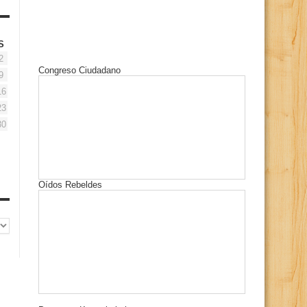
S
2
Congreso Ciudadano
9
16
23
30
Oídos Rebeldes