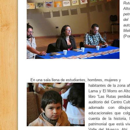
Rut
Alt
petr
del
aut
Mel
(Po
En una sala llena de estudiantes, hombres, mujeres y
habitantes de la zona 
Lama y El Morro en Alto
libro “Las Rutas perdid
auditorio del Centro Cu
adornado con dibuj
educacionales que col
cuenta de la historia,
patrimonial que está vi
Valle del Huasco. Ahí,