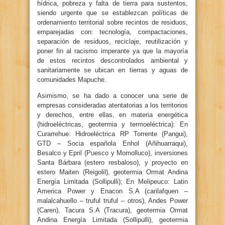
hídrica, pobreza y falta de tierra para sustentos,
siendo urgente que se establezcan políticas de
ordenamiento territorial sobre recintos de residuos,
emparejadas con: tecnología, compactaciones,
separación de residuos, reciclaje, reutilización y
poner fin al racismo imperante ya que la mayoría
de estos recintos descontrolados ambiental y
sanitariamente se ubican en tierras y aguas de
comunidades Mapuche.
Asimismo, se ha dado a conocer una serie de
empresas consideradas atentatorias a los territorios
y derechos, entre ellas, en materia energética
(hidroeléctricas, geotermia y termoeléctrica): En
Curarrehue: Hidroeléctrica RP Torrente (Pangui),
GTD – Socia española Enhol (Añihuarraqui),
Besalco y Epril (Puesco y Momolluco), inversiones
Santa Bárbara (estero resbaloso), y proyecto en
estero Maiten (Reigolil), geotermia Ormat Andina
Energía Limitada (Sollipulli); En Melipeuco: Latin
America Power y Enacon S.A (carilafquen –
malalcahuello – truful truful – otros), Andes Power
(Caren), Tacura S.A (Tracura), geotermia Ormat
Andina Energía Limitada (Sollipulli), geotermia