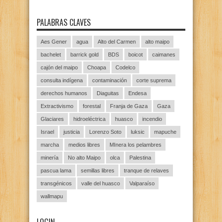
PALABRAS CLAVES
Aes Gener
agua
Alto del Carmen
alto maipo
bachelet
barrick gold
BDS
boicot
caimanes
cajón del maipo
Choapa
Codelco
consulta indígena
contaminación
corte suprema
derechos humanos
Diaguitas
Endesa
Extractivismo
forestal
Franja de Gaza
Gaza
Glaciares
hidroeléctrica
huasco
incendio
Israel
justicia
Lorenzo Soto
luksic
mapuche
marcha
medios libres
MInera los pelambres
minería
No alto Maipo
olca
Palestina
pascua lama
semillas libres
tranque de relaves
transgénicos
valle del huasco
Valparaíso
wallmapu