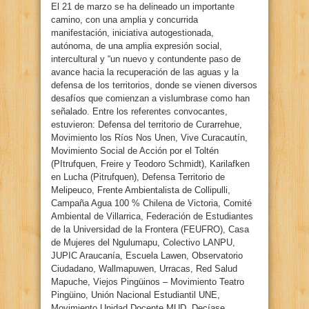
El 21 de marzo se ha delineado un importante
camino, con una amplia y concurrida
manifestación, iniciativa autogestionada,
autónoma, de una amplia expresión social,
intercultural y “un nuevo y contundente paso de
avance hacia la recuperación de las aguas y la
defensa de los territorios, donde se vienen diversos
desafíos que comienzan a vislumbrase como han
señalado. Entre los referentes convocantes,
estuvieron: Defensa del territorio de Curarrehue,
Movimiento los Ríos Nos Unen, Vive Curacautín,
Movimiento Social de Acción por el Toltén
(PItrufquen, Freire y Teodoro Schmidt), Karilafken
en Lucha (Pitrufquen), Defensa Territorio de
Melipeuco, Frente Ambientalista de Collipulli,
Campaña Agua 100 % Chilena de Victoria, Comité
Ambiental de Villarrica, Federación de Estudiantes
de la Universidad de la Frontera (FEUFRO), Casa
de Mujeres del Ngulumapu, Colectivo LANPU,
JUPIC Araucanía, Escuela Lawen, Observatorio
Ciudadano, Wallmapuwen, Urracas, Red Salud
Mapuche, Viejos Pingüinos – Movimiento Teatro
Pingüino, Unión Nacional Estudiantil UNE,
Movimiento Unidad Docente MUD, Decíase