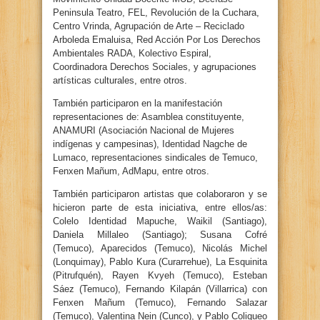
Peninsula Teatro, FEL, Revolución de la Cuchara,
Centro Vrinda, Agrupación de Arte – Reciclado
Arboleda Emaluisa, Red Acción Por Los Derechos
Ambientales RADA, Kolectivo Espiral,
Coordinadora Derechos Sociales, y agrupaciones
artísticas culturales, entre otros.
También participaron en la manifestación
representaciones de: Asamblea constituyente,
ANAMURI (Asociación Nacional de Mujeres
indígenas y campesinas), Identidad Nagche de
Lumaco, representaciones sindicales de Temuco,
Fenxen Mañum, AdMapu, entre otros.
También participaron artistas que colaboraron y se
hicieron parte de esta iniciativa, entre ellos/as:
Colelo Identidad Mapuche, Waikil (Santiago),
Daniela Millaleo (Santiago); Susana Cofré
(Temuco), Aparecidos (Temuco), Nicolás Michel
(Lonquimay), Pablo Kura (Curarrehue), La Esquinita
(Pitrufquén), Rayen Kvyeh (Temuco), Esteban
Sáez (Temuco), Fernando Kilapán (Villarrica) con
Fenxen Mañum (Temuco), Fernando Salazar
(Temuco), Valentina Nein (Cunco), y Pablo Coliqueo