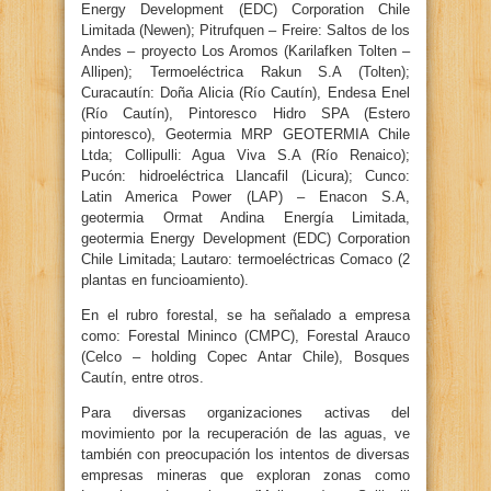
Energy Development (EDC) Corporation Chile
Limitada (Newen); Pitrufquen – Freire: Saltos de los
Andes – proyecto Los Aromos (Karilafken Tolten –
Allipen); Termoeléctrica Rakun S.A (Tolten);
Curacautín: Doña Alicia (Río Cautín), Endesa Enel
(Río Cautín), Pintoresco Hidro SPA (Estero
pintoresco), Geotermia MRP GEOTERMIA Chile
Ltda; Collipulli: Agua Viva S.A (Río Renaico);
Pucón: hidroeléctrica Llancafil (Licura); Cunco:
Latin America Power (LAP) – Enacon S.A,
geotermia Ormat Andina Energía Limitada,
geotermia Energy Development (EDC) Corporation
Chile Limitada; Lautaro: termoeléctricas Comaco (2
plantas en funcioamiento).
En el rubro forestal, se ha señalado a empresa
como: Forestal Mininco (CMPC), Forestal Arauco
(Celco – holding Copec Antar Chile), Bosques
Cautín, entre otros.
Para diversas organizaciones activas del
movimiento por la recuperación de las aguas, ve
también con preocupación los intentos de diversas
empresas mineras que exploran zonas como