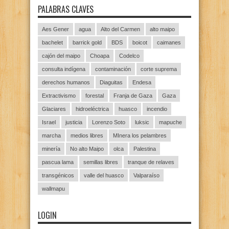
PALABRAS CLAVES
Aes Gener
agua
Alto del Carmen
alto maipo
bachelet
barrick gold
BDS
boicot
caimanes
cajón del maipo
Choapa
Codelco
consulta indígena
contaminación
corte suprema
derechos humanos
Diaguitas
Endesa
Extractivismo
forestal
Franja de Gaza
Gaza
Glaciares
hidroeléctrica
huasco
incendio
Israel
justicia
Lorenzo Soto
luksic
mapuche
marcha
medios libres
MInera los pelambres
minería
No alto Maipo
olca
Palestina
pascua lama
semillas libres
tranque de relaves
transgénicos
valle del huasco
Valparaíso
wallmapu
LOGIN