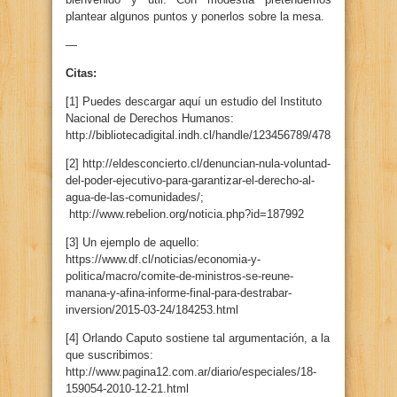
plantear algunos puntos y ponerlos sobre la mesa.
—
Citas:
[1] Puedes descargar aquí un estudio del Instituto
Nacional de Derechos Humanos:
http://bibliotecadigital.indh.cl/handle/123456789/478
[2] http://eldesconcierto.cl/denuncian-nula-voluntad-
del-poder-ejecutivo-para-garantizar-el-derecho-al-
agua-de-las-comunidades/;
http://www.rebelion.org/noticia.php?id=187992
[3] Un ejemplo de aquello:
https://www.df.cl/noticias/economia-y-
politica/macro/comite-de-ministros-se-reune-
manana-y-afina-informe-final-para-destrabar-
inversion/2015-03-24/184253.html
[4] Orlando Caputo sostiene tal argumentación, a la
que suscribimos:
http://www.pagina12.com.ar/diario/especiales/18-
159054-2010-12-21.html