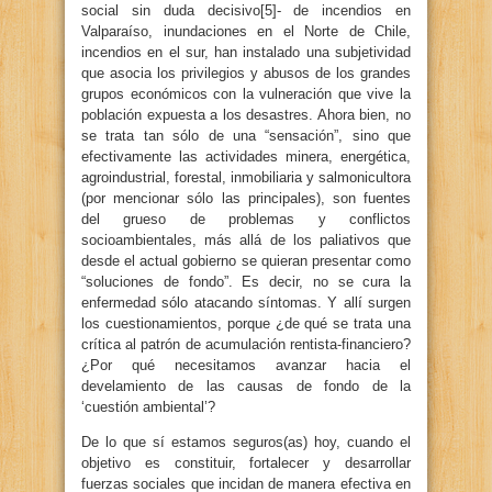
social sin duda decisivo[5]- de incendios en
Valparaíso, inundaciones en el Norte de Chile,
incendios en el sur, han instalado una subjetividad
que asocia los privilegios y abusos de los grandes
grupos económicos con la vulneración que vive la
población expuesta a los desastres. Ahora bien, no
se trata tan sólo de una “sensación”, sino que
efectivamente las actividades minera, energética,
agroindustrial, forestal, inmobiliaria y salmonicultora
(por mencionar sólo las principales), son fuentes
del grueso de problemas y conflictos
socioambientales, más allá de los paliativos que
desde el actual gobierno se quieran presentar como
“soluciones de fondo”. Es decir, no se cura la
enfermedad sólo atacando síntomas. Y allí surgen
los cuestionamientos, porque ¿de qué se trata una
crítica al patrón de acumulación rentista-financiero?
¿Por qué necesitamos avanzar hacia el
develamiento de las causas de fondo de la
‘cuestión ambiental’?
De lo que sí estamos seguros(as) hoy, cuando el
objetivo es constituir, fortalecer y desarrollar
fuerzas sociales que incidan de manera efectiva en