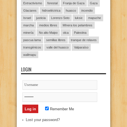
Extractivismo
forestal
Franja de Gaza
Gaza
Glaciares
hidroeléctrica
huasco
incendio
Israel
justicia
Lorenzo Soto
luksic
mapuche
marcha
medios libres
MInera los pelambres
minería
No alto Maipo
olca
Palestina
pascua lama
semillas libres
tranque de relaves
transgénicos
valle del huasco
Valparaíso
wallmapu
LOGIN
Remember Me
Lost your password?