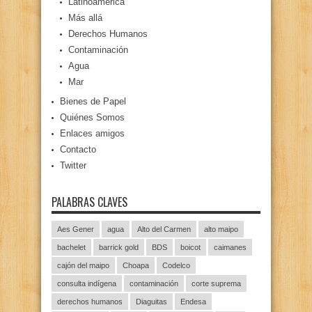
Latinoamérica
Más allá
Derechos Humanos
Contaminación
Agua
Mar
Bienes de Papel
Quiénes Somos
Enlaces amigos
Contacto
Twitter
PALABRAS CLAVES
Aes Gener
agua
Alto del Carmen
alto maipo
bachelet
barrick gold
BDS
boicot
caimanes
cajón del maipo
Choapa
Codelco
consulta indígena
contaminación
corte suprema
derechos humanos
Diaguitas
Endesa