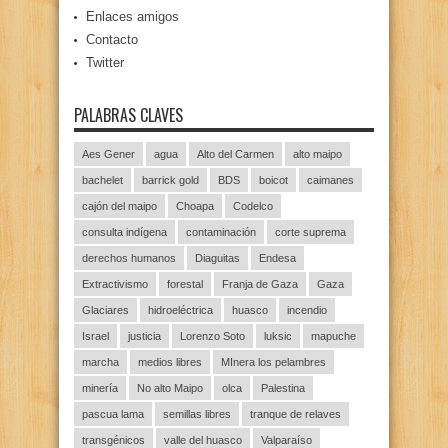
Enlaces amigos
Contacto
Twitter
PALABRAS CLAVES
Aes Gener
agua
Alto del Carmen
alto maipo
bachelet
barrick gold
BDS
boicot
caimanes
cajón del maipo
Choapa
Codelco
consulta indígena
contaminación
corte suprema
derechos humanos
Diaguitas
Endesa
Extractivismo
forestal
Franja de Gaza
Gaza
Glaciares
hidroeléctrica
huasco
incendio
Israel
justicia
Lorenzo Soto
luksic
mapuche
marcha
medios libres
MInera los pelambres
minería
No alto Maipo
olca
Palestina
pascua lama
semillas libres
tranque de relaves
transgénicos
valle del huasco
Valparaíso