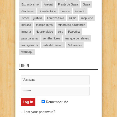
Extractivismo
forestal
Franja de Gaza
Gaza
Glaciares
hidroeléctrica
huasco
incendio
Israel
justicia
Lorenzo Soto
luksic
mapuche
marcha
medios libres
MInera los pelambres
minería
No alto Maipo
olca
Palestina
pascua lama
semillas libres
tranque de relaves
transgénicos
valle del huasco
Valparaíso
wallmapu
LOGIN
Remember Me
Lost your password?