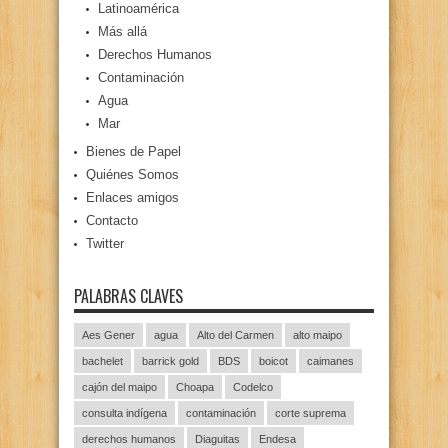
Latinoamérica
Más allá
Derechos Humanos
Contaminación
Agua
Mar
Bienes de Papel
Quiénes Somos
Enlaces amigos
Contacto
Twitter
PALABRAS CLAVES
Aes Gener
agua
Alto del Carmen
alto maipo
bachelet
barrick gold
BDS
boicot
caimanes
cajón del maipo
Choapa
Codelco
consulta indígena
contaminación
corte suprema
derechos humanos
Diaguitas
Endesa