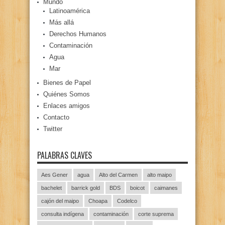
Mundo
Latinoamérica
Más allá
Derechos Humanos
Contaminación
Agua
Mar
Bienes de Papel
Quiénes Somos
Enlaces amigos
Contacto
Twitter
PALABRAS CLAVES
Aes Gener
agua
Alto del Carmen
alto maipo
bachelet
barrick gold
BDS
boicot
caimanes
cajón del maipo
Choapa
Codelco
consulta indígena
contaminación
corte suprema