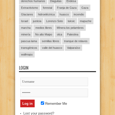
derechos humanos
Diaguitas
Endesa
Extractivismo
forestal
Franja de Gaza
Gaza
Glaciares
hidroeléctrica
huasco
incendio
Israel
justicia
Lorenzo Soto
luksic
mapuche
marcha
medios libres
MInera los pelambres
minería
No alto Maipo
olca
Palestina
pascua lama
semillas libres
tranque de relaves
transgénicos
valle del huasco
Valparaíso
wallmapu
LOGIN
Remember Me
Lost your password?