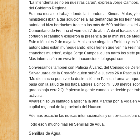
“La Intendenta se rió en nuestras caras”, expresa Jorge Campos, in
del Gobierno Regional.
Era una mesa de trabajo donde la Intendenta, Ximena Matas, y los 
ministerios iban a dar soluciones a las demandas de los freirinen
autoridad hizo berrinches frente a los más de 500 habitantes del
Comunitario de Freirina el viernes 27 de abril. Ante el fracaso de l
cortaron el camino y exigieron la presencia de la ministra de Med
Este miércoles 2 de mayo la Ministra se niega ir a Freirina y est
autoridades están muñequeando, ellos tienen que venir a Freirina
chanchos muertos”, exige Jorge Campos, quien narró los siete pun
Más información en www.freirinaconciente.blogspot.com
Conversamos también con Patricia Álvarez, del Consejo de Defens
Salvaguarda de la Creación quien subió el jueves 26 a Pascua La
“Me dio mucha pena ver la destrucción en Pascua Lama, aunque e
pasa con la salud de los trabajadores a cinco mil 300 metros sobr
grados bajo cero? Qué piensa la gente cuando se decide por trab
activista.
Álvarez hizo un llamado a asistir a la 9na Marcha por la Vida en V
capital regional de la provincia del Huasco.
Además escuche las noticas internacionales y entrevistas sobre o
Todo eso y mucho más en Semillas de Agua.
Semillas de Agua