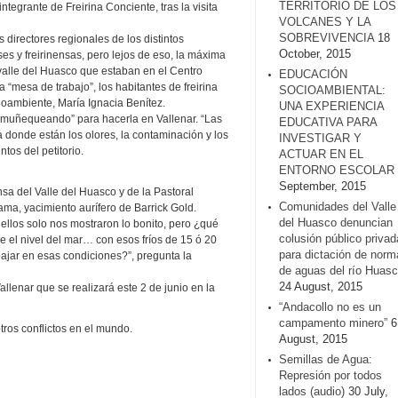
TERRITORIO DE LOS
tegrante de Freirina Conciente, tras la visita
VOLCANES Y LA
SOBREVIVENCIA
18
directores regionales de los distintos
October, 2015
ses y freirinensas, pero lejos de eso, la máxima
 valle del Huasco que estaban en el Centro
EDUCACIÓN
a “mesa de trabajo”, los habitantes de freirina
SOCIOAMBIENTAL:
ioambiente, María Ignacia Benítez.
UNA EXPERIENCIA
á “muñequeando” para hacerla en Vallenar. “Las
EDUCATIVA PARA
 donde están los olores, la contaminación y los
INVESTIGAR Y
tos del petitorio.
ACTUAR EN EL
ENTORNO ESCOLAR
September, 2015
a del Valle del Huasco y de la Pastoral
Comunidades del Valle
ma, yacimiento aurífero de Barrick Gold.
del Huasco denuncian
llos solo nos mostraron lo bonito, pero ¿qué
colusión público privad
e el nivel del mar… con esos fríos de 15 ó 20
para dictación de norm
ajar en esas condiciones?”, pregunta la
de aguas del río Huasc
24 August, 2015
allenar que se realizará este 2 de junio en la
“Andacollo no es un
campamento minero”
6
tros conflictos en el mundo.
August, 2015
Semillas de Agua:
Represión por todos
lados (audio)
30 July,