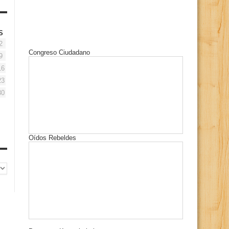
S
2
Congreso Ciudadano
9
16
23
30
Oídos Rebeldes