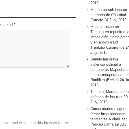
2015
Macheteo solidario en
memoria de Cristóbal
Cornejo
24 July, 2015
re marked
*
Manifestación en
Temuco en repudio a l
imposición hidroeléctri
y en apoyo a Lof
Trankura Curarrehue
2
July, 2015
Denuncian grave
violencia policial a
comuneros Mapuche e
tierras recuperadas Lof
Rankilko (Ercilla)
24 Ju
2015
Temuco: Marcha por la
defensa de los ríos
20
July, 2015
Comunidades exigen
frenar irregularidades
tendientes a viabilizar
mail, and website in this browser for the
Pascua Lama
19 July,