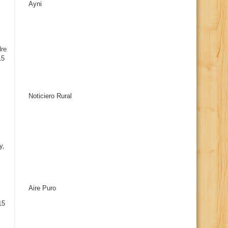
Ayni
s
dre
15
Noticiero Rural
y,
Aire Puro
15