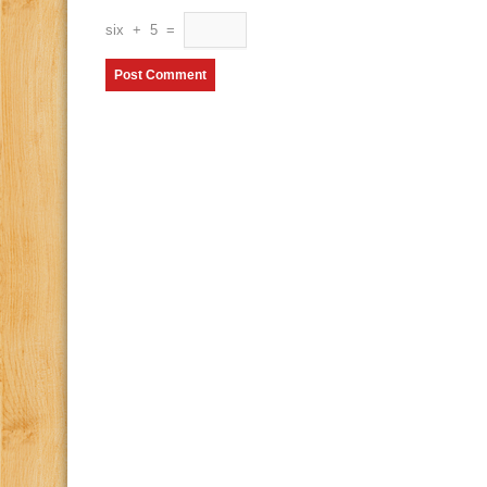
six
+
5
=