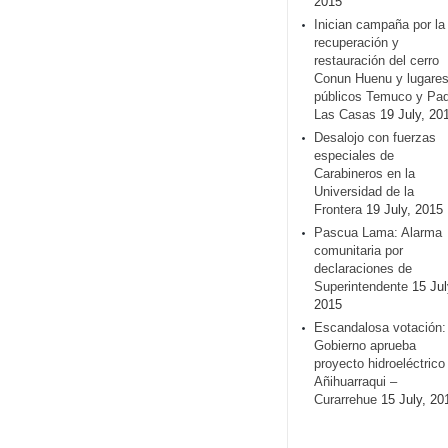
2015
Inician campaña por la
recuperación y
restauración del cerro
Conun Huenu y lugare
públicos Temuco y Pa
Las Casas
19 July, 20
Desalojo con fuerzas
especiales de
Carabineros en la
Universidad de la
Frontera
19 July, 2015
Pascua Lama: Alarma
comunitaria por
declaraciones de
Superintendente
15 Jul
2015
Escandalosa votación:
Gobierno aprueba
proyecto hidroeléctrico
Añihuarraqui –
Curarrehue
15 July, 20