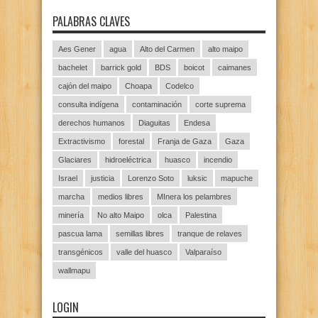
PALABRAS CLAVES
Aes Gener
agua
Alto del Carmen
alto maipo
bachelet
barrick gold
BDS
boicot
caimanes
cajón del maipo
Choapa
Codelco
consulta indígena
contaminación
corte suprema
derechos humanos
Diaguitas
Endesa
Extractivismo
forestal
Franja de Gaza
Gaza
Glaciares
hidroeléctrica
huasco
incendio
Israel
justicia
Lorenzo Soto
luksic
mapuche
marcha
medios libres
MInera los pelambres
minería
No alto Maipo
olca
Palestina
pascua lama
semillas libres
tranque de relaves
transgénicos
valle del huasco
Valparaíso
wallmapu
LOGIN