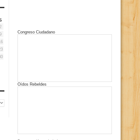
S
2
Congreso Ciudadano
9
16
23
30
Oídos Rebeldes