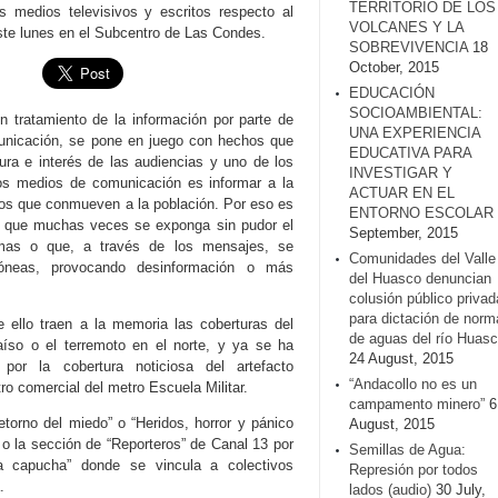
TERRITORIO DE LOS
os medios televisivos y escritos respecto al
VOLCANES Y LA
ste lunes en el Subcentro de Las Condes.
SOBREVIVENCIA
18
October, 2015
EDUCACIÓN
SOCIOAMBIENTAL:
n tratamiento de la información por parte de
UNA EXPERIENCIA
unicación, se pone en juego con hechos que
EDUCATIVA PARA
ura e interés de las audiencias y uno de los
INVESTIGAR Y
los medios de comunicación es informar a la
ACTUAR EN EL
os que conmueven a la población. Por eso es
ENTORNO ESCOLAR
o que muchas veces se exponga sin pudor el
September, 2015
imas o que, a través de los mensajes, se
Comunidades del Valle
rróneas, provocando desinformación o más
del Huasco denuncian
colusión público privad
para dictación de norm
e ello traen a la memoria las coberturas del
de aguas del río Huasc
aíso o el terremoto en el norte, y ya se ha
24 August, 2015
s por la cobertura noticiosa del artefacto
“Andacollo no es un
ro comercial del metro Escuela Militar.
campamento minero”
6
torno del miedo” o “Heridos, horror y pánico
August, 2015
o la sección de “Reporteros” de Canal 13 por
Semillas de Agua:
la capucha” donde se vincula a colectivos
Represión por todos
.
lados (audio)
30 July,