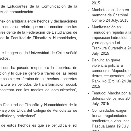
2015
 de Estudiantes de la Comunicación de la
Macheteo solidario en
ios de comunicación.
memoria de Cristóbal
Cornejo
24 July, 2015
nexión arbitraria entre hechos y declaraciones
s a crear un relato que no se condice con las
Manifestación en
epresidente de la Federación de Estudiantes de
Temuco en repudio a l
imposición hidroeléctri
 de la Facultad de Filosofía y Humanidades,
y en apoyo a Lof
Trankura Curarrehue
2
n e Imagen de la Universidad de Chile señaló
July, 2015
edios.
Denuncian grave
violencia policial a
o que ha pasado respecto a la cobertura de
comuneros Mapuche e
ión y lo que se generó a través de las redes
tierras recuperadas Lof
imposible en término de los hechos concretos
Rankilko (Ercilla)
24 Ju
altura en periodos de transformación social,
2015
contento con los medios de comunicación”,
Temuco: Marcha por la
defensa de los ríos
20
July, 2015
la Facultad de Filosofía y Humanidades de la
nsejo de Ética del Colegio de Periodistas se
Comunidades exigen
frenar irregularidades
dística y profesional”.
tendientes a viabilizar
o de estos hechos es que se perjudica el rol
Pascua Lama
19 July,