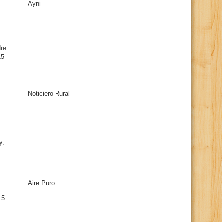
Ayni
s
dre
15
Noticiero Rural
y,
Aire Puro
15