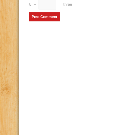
8
−
=
three