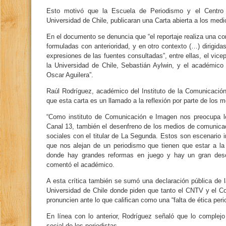
Esto motivó que la Escuela de Periodismo y el Centro
Universidad de Chile, publicaran una Carta abierta a los med
En el documento se denuncia que “el reportaje realiza una co
formuladas con anterioridad, y en otro contexto (…) dirigida
expresiones de las fuentes consultadas”, entre ellas, el vic
la Universidad de Chile, Sebastián Aylwin, y el académico
Oscar Aguilera”.
Raúl Rodríguez, académico del Instituto de la Comunicació
que esta carta es un llamado a la reflexión por parte de los m
“Como instituto de Comunicación e Imagen nos preocupa l
Canal 13, también el desenfreno de los medios de comunicac
sociales con el titular de La Segunda. Estos son escenario 
que nos alejan de un periodismo que tienen que estar a la 
donde hay grandes reformas en juego y hay un gran des
comentó el académico.
A esta crítica también se sumó una declaración pública de 
Universidad de Chile donde piden que tanto el CNTV y el Co
pronuncien ante lo que califican como una “falta de ética perio
En línea con lo anterior, Rodríguez señaló que lo complej
social de los periodistas.