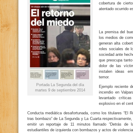
cobertura de ciert
atentado ocurrido e
La premisa del bue
los medios de com
generan alta cobert
roles sociales de 
sociedad ante hech
que preocupa tant
dolor de las víct
instalen ideas e
temor.
Portada La Segunda del día
Ejemplo reciente d
martes 9 de septiembre 2014
incendio en Valpar
levantado crítica
explosivo en el cent
Conducta mediática desafortunada, como los titulares “El Re
tras bombazo” de La Segunda y La Cuarta respectivamente, 
emitir un reportaje de 11 minutos llamado “Detrás de 
estudiantiles de izquierda con bombazos y actos de violencia