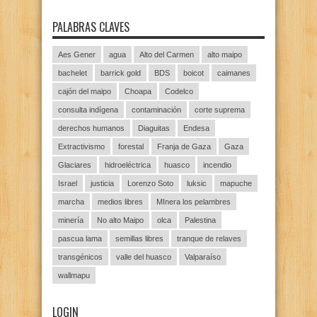
PALABRAS CLAVES
Aes Gener
agua
Alto del Carmen
alto maipo
bachelet
barrick gold
BDS
boicot
caimanes
cajón del maipo
Choapa
Codelco
consulta indígena
contaminación
corte suprema
derechos humanos
Diaguitas
Endesa
Extractivismo
forestal
Franja de Gaza
Gaza
Glaciares
hidroeléctrica
huasco
incendio
Israel
justicia
Lorenzo Soto
luksic
mapuche
marcha
medios libres
MInera los pelambres
minería
No alto Maipo
olca
Palestina
pascua lama
semillas libres
tranque de relaves
transgénicos
valle del huasco
Valparaíso
wallmapu
LOGIN