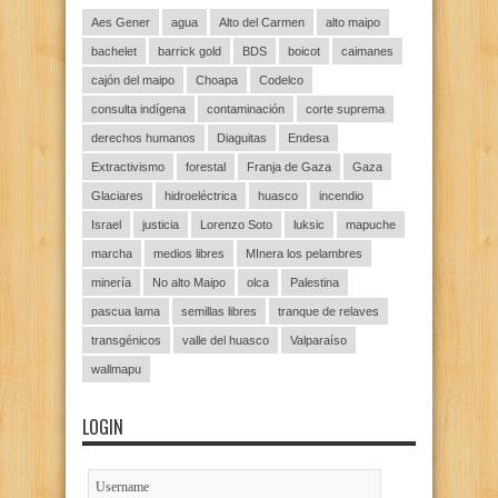
Aes Gener
agua
Alto del Carmen
alto maipo
bachelet
barrick gold
BDS
boicot
caimanes
cajón del maipo
Choapa
Codelco
consulta indígena
contaminación
corte suprema
derechos humanos
Diaguitas
Endesa
Extractivismo
forestal
Franja de Gaza
Gaza
Glaciares
hidroeléctrica
huasco
incendio
Israel
justicia
Lorenzo Soto
luksic
mapuche
marcha
medios libres
MInera los pelambres
minería
No alto Maipo
olca
Palestina
pascua lama
semillas libres
tranque de relaves
transgénicos
valle del huasco
Valparaíso
wallmapu
LOGIN