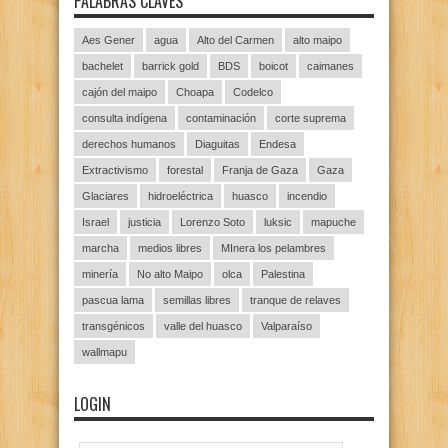
PALABRAS CLAVES
Aes Gener
agua
Alto del Carmen
alto maipo
bachelet
barrick gold
BDS
boicot
caimanes
cajón del maipo
Choapa
Codelco
consulta indígena
contaminación
corte suprema
derechos humanos
Diaguitas
Endesa
Extractivismo
forestal
Franja de Gaza
Gaza
Glaciares
hidroeléctrica
huasco
incendio
Israel
justicia
Lorenzo Soto
luksic
mapuche
marcha
medios libres
MInera los pelambres
minería
No alto Maipo
olca
Palestina
pascua lama
semillas libres
tranque de relaves
transgénicos
valle del huasco
Valparaíso
wallmapu
LOGIN