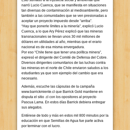
Esto sumado a la injusticia social y ambiental que
narró Lucio Cuenca, que se manifiesta en situaciones
tan diversas de contaminación al medioambiente, pero
también a las comunidades que se ven presionadas a
aceptar un proyecto impuesto desde “arriba”.
“Hay que ponerle límites a la minería”, explicó Lucio
Cuenca, a lo que Ary Pérez explicó que las mineras
transnacionales se llevan unos 30 mil millones de
dólares en utilidades al año, mientras que el erario
nacional es de esa misma envergadura.
Por eso “Chile tiene que tener una política minera”,
expresó el dirigente del Comité de Defensa del Cobre.
Diversos dirigentes comunitarios de las luchas contra
las mineras en el norte de Chile enviaron saludos a los
estudiantes ya que son ejemplo del cambio que era
necesario.
Además, escuche las cápsulas de la campaña
www.barrickmiente.cl que Barrick Gold mantiene en
disputa el sitio .cl con los opositores al proyecto
Pascua Lama. En estos días Barrick debiera entregar
sus alegatos.
Entérese de todo y más en estos mil 800 minutos por la
educación en que Semillas de Agua fue parte activa
por terminar con el lucro.