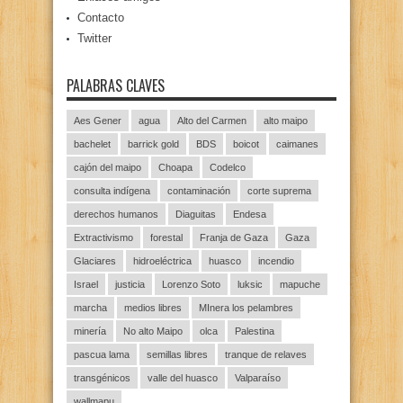
Contacto
Twitter
PALABRAS CLAVES
Aes Gener
agua
Alto del Carmen
alto maipo
bachelet
barrick gold
BDS
boicot
caimanes
cajón del maipo
Choapa
Codelco
consulta indígena
contaminación
corte suprema
derechos humanos
Diaguitas
Endesa
Extractivismo
forestal
Franja de Gaza
Gaza
Glaciares
hidroeléctrica
huasco
incendio
Israel
justicia
Lorenzo Soto
luksic
mapuche
marcha
medios libres
MInera los pelambres
minería
No alto Maipo
olca
Palestina
pascua lama
semillas libres
tranque de relaves
transgénicos
valle del huasco
Valparaíso
wallmapu