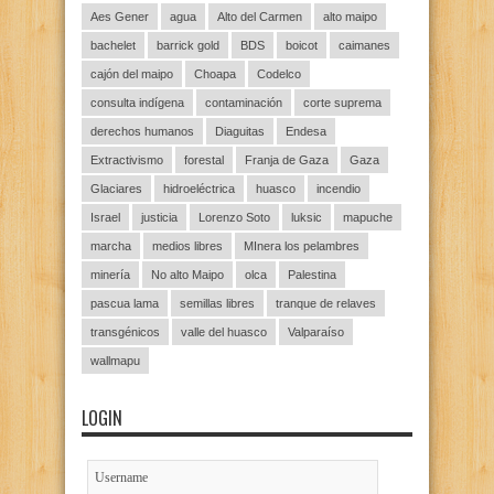
Aes Gener
agua
Alto del Carmen
alto maipo
bachelet
barrick gold
BDS
boicot
caimanes
cajón del maipo
Choapa
Codelco
consulta indígena
contaminación
corte suprema
derechos humanos
Diaguitas
Endesa
Extractivismo
forestal
Franja de Gaza
Gaza
Glaciares
hidroeléctrica
huasco
incendio
Israel
justicia
Lorenzo Soto
luksic
mapuche
marcha
medios libres
MInera los pelambres
minería
No alto Maipo
olca
Palestina
pascua lama
semillas libres
tranque de relaves
transgénicos
valle del huasco
Valparaíso
wallmapu
LOGIN