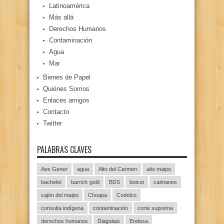
Latinoamérica
Más allá
Derechos Humanos
Contaminación
Agua
Mar
Bienes de Papel
Quiénes Somos
Enlaces amigos
Contacto
Twitter
PALABRAS CLAVES
Aes Gener
agua
Alto del Carmen
alto maipo
bachelet
barrick gold
BDS
boicot
caimanes
cajón del maipo
Choapa
Codelco
consulta indígena
contaminación
corte suprema
derechos humanos
Diaguitas
Endesa