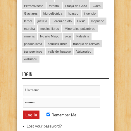
Extractivismo
forestal
Franja de Gaza
Gaza
Glaciares
hidroeléctrica
huasco
incendio
Israel
justicia
Lorenzo Soto
luksic
mapuche
marcha
medios libres
MInera los pelambres
minería
No alto Maipo
olca
Palestina
pascua lama
semillas libres
tranque de relaves
transgénicos
valle del huasco
Valparaíso
wallmapu
LOGIN
Remember Me
Lost your password?