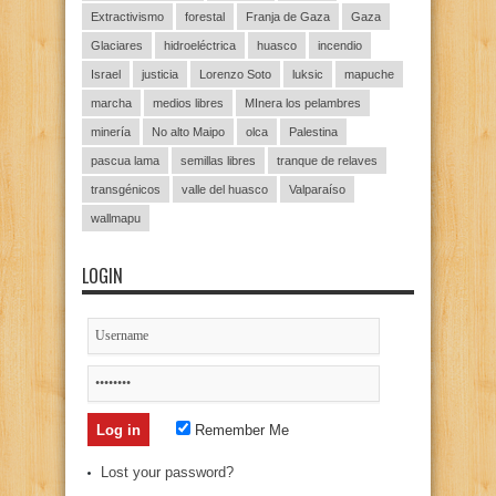
Extractivismo
forestal
Franja de Gaza
Gaza
Glaciares
hidroeléctrica
huasco
incendio
Israel
justicia
Lorenzo Soto
luksic
mapuche
marcha
medios libres
MInera los pelambres
minería
No alto Maipo
olca
Palestina
pascua lama
semillas libres
tranque de relaves
transgénicos
valle del huasco
Valparaíso
wallmapu
LOGIN
Remember Me
Lost your password?