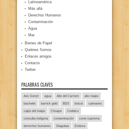
Latinoamérica
Más allá
Derechos Humanos
Contaminación
Agua
Mar
Bienes de Papel
Quiénes Somos
Enlaces amigos
Contacto
Twitter
PALABRAS CLAVES
Aes Gener
agua
Alto del Carmen
alto maipo
bachelet
barrick gold
BDS
boicot
caimanes
cajón del maipo
Choapa
Codelco
consulta indígena
contaminación
corte suprema
derechos humanos
Diaguitas
Endesa