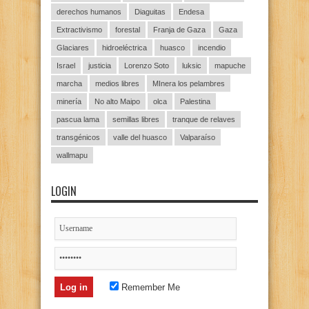
derechos humanos
Diaguitas
Endesa
Extractivismo
forestal
Franja de Gaza
Gaza
Glaciares
hidroeléctrica
huasco
incendio
Israel
justicia
Lorenzo Soto
luksic
mapuche
marcha
medios libres
MInera los pelambres
minería
No alto Maipo
olca
Palestina
pascua lama
semillas libres
tranque de relaves
transgénicos
valle del huasco
Valparaíso
wallmapu
LOGIN
Remember Me