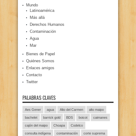
Mundo
Latinoamérica
Más allá
Derechos Humanos
Contaminación
Agua
Mar
Bienes de Papel
Quiénes Somos
Enlaces amigos
Contacto
Twitter
PALABRAS CLAVES
Aes Gener
agua
Alto del Carmen
alto maipo
bachelet
barrick gold
BDS
boicot
caimanes
cajón del maipo
Choapa
Codelco
consulta indígena
contaminación
corte suprema