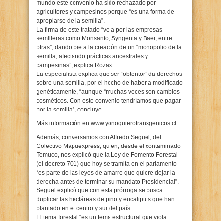
mundo este convenio ha sido rechazado por
agricultores y campesinos porque “es una forma de
apropiarse de la semilla”.
La firma de este tratado “vela por las empresas
semilleras como Monsanto, Syngenta y Baer, entre
otras”, dando pie a la creación de un “monopolio de la
semilla, afectando prácticas ancestrales y
campesinas”, explica Rozas.
La especialista explica que ser “obtentor” da derechos
sobre una semilla, por el hecho de haberla modificado
genéticamente, “aunque “muchas veces son cambios
cosméticos. Con este convenio tendríamos que pagar
por la semilla”, concluye.
Más información en www.yonoquierotransgenicos.cl
Además, conversamos con Alfredo Seguel, del
Colectivo Mapuexpress, quien, desde el contaminado
Temuco, nos explicó que la Ley de Fomento Forestal
(el decreto 701) que hoy se tramita en el parlamento
“es parte de las leyes de amarre que quiere dejar la
derecha antes de terminar su mandato Presidencial”.
Seguel explicó que con esta prórroga se busca
duplicar las hectáreas de pino y eucaliptus que han
plantado en el centro y sur del país.
El tema forestal “es un tema estructural que viola