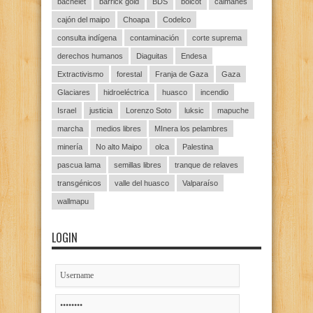
bachelet
barrick gold
BDS
boicot
caimanes
cajón del maipo
Choapa
Codelco
consulta indígena
contaminación
corte suprema
derechos humanos
Diaguitas
Endesa
Extractivismo
forestal
Franja de Gaza
Gaza
Glaciares
hidroeléctrica
huasco
incendio
Israel
justicia
Lorenzo Soto
luksic
mapuche
marcha
medios libres
MInera los pelambres
minería
No alto Maipo
olca
Palestina
pascua lama
semillas libres
tranque de relaves
transgénicos
valle del huasco
Valparaíso
wallmapu
LOGIN