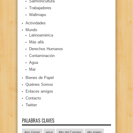
Salmonicultura
Trabajadores
Wallmapu
Actividades
Mundo
Latinoamérica
Más allá
Derechos Humanos
Contaminación
Agua
Mar
Bienes de Papel
Quiénes Somos
Enlaces amigos
Contacto
Twitter
PALABRAS CLAVES
Aes Gener
agua
Alto del Carmen
alto maipo