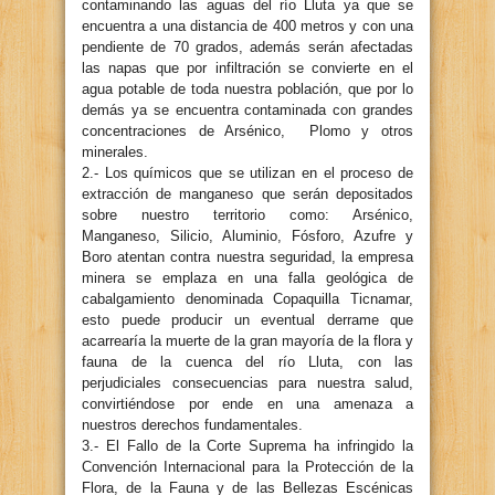
contaminando las aguas del río Lluta ya que se
encuentra a una distancia de 400 metros y con una
pendiente de 70 grados, además serán afectadas
las napas que por infiltración se convierte en el
agua potable de toda nuestra población, que por lo
demás ya se encuentra contaminada con grandes
concentraciones de Arsénico, Plomo y otros
minerales.
2.- Los químicos que se utilizan en el proceso de
extracción de manganeso que serán depositados
sobre nuestro territorio como: Arsénico,
Manganeso, Silicio, Aluminio, Fósforo, Azufre y
Boro atentan contra nuestra seguridad, la empresa
minera se emplaza en una falla geológica de
cabalgamiento denominada Copaquilla Ticnamar,
esto puede producir un eventual derrame que
acarrearía la muerte de la gran mayoría de la flora y
fauna de la cuenca del río Lluta, con las
perjudiciales consecuencias para nuestra salud,
convirtiéndose por ende en una amenaza a
nuestros derechos fundamentales.
3.- El Fallo de la Corte Suprema ha infringido la
Convención Internacional para la Protección de la
Flora, de la Fauna y de las Bellezas Escénicas