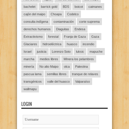
bachelet
barrick gold
BDS
boicot
caimanes
cajón del maipo
Choapa
Codelco
consulta indígena
contaminación
corte suprema
derechos humanos
Diaguitas
Endesa
Extractivismo
forestal
Franja de Gaza
Gaza
Glaciares
hidroeléctrica
huasco
incendio
Israel
justicia
Lorenzo Soto
luksic
mapuche
marcha
medios libres
MInera los pelambres
minería
No alto Maipo
olca
Palestina
pascua lama
semillas libres
tranque de relaves
transgénicos
valle del huasco
Valparaíso
wallmapu
LOGIN