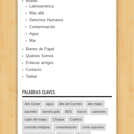
Mundo
Latinoamérica
Más allá
Derechos Humanos
Contaminación
Agua
Mar
Bienes de Papel
Quiénes Somos
Enlaces amigos
Contacto
Twitter
PALABRAS CLAVES
Aes Gener
agua
Alto del Carmen
alto maipo
bachelet
barrick gold
BDS
boicot
caimanes
cajón del maipo
Choapa
Codelco
consulta indígena
contaminación
corte suprema