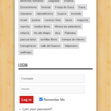
derechos humanos
Diaguitas
Endesa
Extractivismo
forestal
Franja de Gaza
Gaza
Glaciares
hidroeléctrica
huasco
incendio
Israel
justicia
Lorenzo Soto
luksic
mapuche
marcha
medios libres
MInera los pelambres
minería
No alto Maipo
olca
Palestina
pascua lama
semillas libres
tranque de relaves
transgénicos
valle del huasco
Valparaíso
wallmapu
LOGIN
Remember Me
Lost your password?