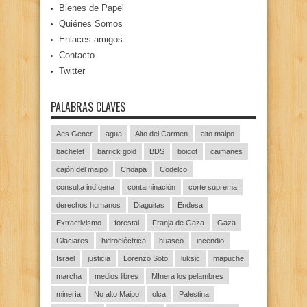
Bienes de Papel
Quiénes Somos
Enlaces amigos
Contacto
Twitter
PALABRAS CLAVES
Aes Gener
agua
Alto del Carmen
alto maipo
bachelet
barrick gold
BDS
boicot
caimanes
cajón del maipo
Choapa
Codelco
consulta indígena
contaminación
corte suprema
derechos humanos
Diaguitas
Endesa
Extractivismo
forestal
Franja de Gaza
Gaza
Glaciares
hidroeléctrica
huasco
incendio
Israel
justicia
Lorenzo Soto
luksic
mapuche
marcha
medios libres
MInera los pelambres
minería
No alto Maipo
olca
Palestina