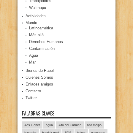
Trabajadores
Wallmapu
Actividades
Mundo
Latinoamérica
Más allá
Derechos Humanos
Contaminación
Agua
Mar
Bienes de Papel
Quiénes Somos
Enlaces amigos
Contacto
Twitter
PALABRAS CLAVES
Aes Gener
agua
Alto del Carmen
alto maipo
bachelet
barrick gold
BDS
boicot
caimanes