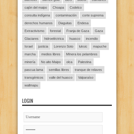
cajón del maipo
Choapa
Codelco
consulta indígena
contaminación
corte suprema
derechos humanos
Diaguitas
Endesa
Extractivismo
forestal
Franja de Gaza
Gaza
Glaciares
hidroeléctrica
huasco
incendio
Israel
justicia
Lorenzo Soto
luksic
mapuche
marcha
medios libres
MInera los pelambres
minería
No alto Maipo
olca
Palestina
pascua lama
semillas libres
tranque de relaves
transgénicos
valle del huasco
Valparaíso
wallmapu
LOGIN