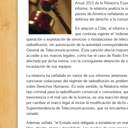
Anual 2013 de la Relatoría Espe
informe, la relatoría analiza la 
países de América señalando av
defensa del derecho a la comun
En relación a Chile, el informe 
que continúa vigente el “ordena
operación o explotación de servicios o instalaciones de tele
radiodifusión, sin autorización de la autoridad correspondiente”
General de Telecomunicaciones. Esta sanción afecta mayorm
acceder a los marcos legales, como fue el caso de Radio E
afectada por dicha norma, con la consiguiente detención de su
incautación de sus equipos.
La relatoría ha señalado en varios de sus informes anteriores 
sancionar violaciones del régimen de radiodifusión es proble
sobre Derechos Humanos. En este sentido, la Relatoría reite
tipo criminal para la radiodifusión comercial o comunitaria, q
inexistencia o el mal uso de la licencia, es una reacción des
por cambiar el marco legal al incluir la modificación de dicho 
Superintendencia de Telecomunicaciones, que se encuentra en
senado.
Además señala: “el Estado está obligado a establecer un ma