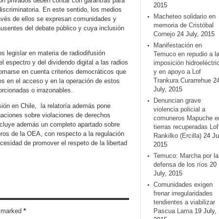
ión privados deben contar con garantías para
2015
scriminatoria. En este sentido, los medios
Macheteo solidario en
ravés de ellos se expresan comunidades y
memoria de Cristóbal
usentes del debate público y cuya inclusión
Cornejo
24 July, 2015
Manifestación en
s legislar en materia de radiodifusión
Temuco en repudio a l
 espectro y del dividendo digital a las radios
imposición hidroeléctri
tomarse en cuenta criterios democráticos que
y en apoyo a Lof
Trankura Curarrehue
2
os en el acceso y en la operación de estos
July, 2015
orcionadas o irrazonables.
Denuncian grave
esión en Chile, la relatoría además pone
violencia policial a
igaciones sobre violaciones de derechos
comuneros Mapuche e
ncluye además un completo apartado sobre
tierras recuperadas Lof
ros de la OEA, con respecto a la regulación
Rankilko (Ercilla)
24 Ju
ecesidad de promover el respeto de la libertad
2015
Temuco: Marcha por la
defensa de los ríos
20
July, 2015
Comunidades exigen
frenar irregularidades
tendientes a viabilizar
re marked
*
Pascua Lama
19 July,