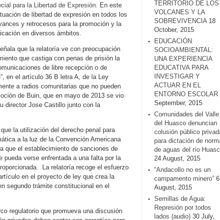
TERRITORIO DE LOS
cial para la Libertad de Expresión.
En este
VOLCANES Y LA
situación de libertad de expresión en todos los
SOBREVIVENCIA
18
ances y retrocesos para la promoción y la
October, 2015
icación en diversos ámbitos.
EDUCACIÓN
señala que la relatoría ve con preocupación
SOCIOAMBIENTAL:
miento que castiga con penas de prisión la
UNA EXPERIENCIA
comunicaciones de libre recepción o de
EDUCATIVA PARA
INVESTIGAR Y
, en el artículo 36 B letra A, de la Ley
ACTUAR EN EL
ente a radios comunitarias que no pueden
ENTORNO ESCOLAR
moción de Buin, que en mayo de 2013 se vio
September, 2015
 director Jose Castillo junto con la
Comunidades del Valle
del Huasco denuncian
que la utilización del derecho penal para
colusión público privad
mática a la luz de la Convención Americana
para dictación de norm
ra que el establecimiento de sanciones de
de aguas del río Huasc
ue pueda verse enfrentada a una falta por la
24 August, 2015
proporcionada. La relatoría recoge el esfuerzo
“Andacollo no es un
artículo en el proyecto de ley que crea la
campamento minero”
6
 segundo trámite constitucional en el
August, 2015
Semillas de Agua:
Represión por todos
rco regulatorio que promueva una discusión
lados (audio)
30 July,