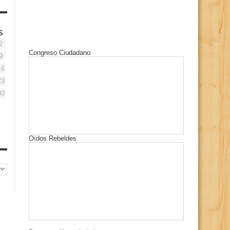
S
2
Congreso Ciudadano
9
16
23
30
Oídos Rebeldes