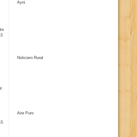
Ayni
s
dre
15
Noticiero Rural
y,
Aire Puro
15