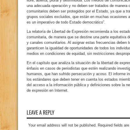
libre, abierta, plural y desinhibida. Los medios de comunicac
una adecuada operación y no deben ser tratados de manera di
comunitarios deben ser protegidos por el Estado, ya que a t
grupos sociales excluidos, que están en muchas ocasiones a
es un imperativo de todo Estado democrático”.
La relatoría de Libertad de Expresión recomienda a los estado
comunitaria, de manera que se destine una parte equitativa del
y canales comunitarios. Al asignar estas frecuencias deben 
garanticen la igualdad de oportunidades de todos los individu
medios en condiciones de equidad, sin restricciones desprop
En el capítulo que analiza la situación de la libertad de expr
énfasis en casos de periodistas que estén realizando invest
humanos, que han sufrido persecución y acoso. El informe i
los estándares que deben tener en cuenta los estados miemb
del acceso a la información pública y definiciones sobre la n
de expresión en Internet.
LEAVE A REPLY
Your email address will not be published. Required fields a