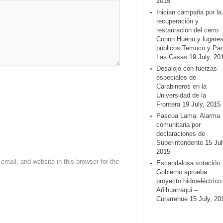
2015
Inician campaña por la
recuperación y
restauración del cerro
Conun Huenu y lugare
públicos Temuco y Pa
Las Casas
19 July, 20
Desalojo con fuerzas
especiales de
Carabineros en la
Universidad de la
Frontera
19 July, 2015
Pascua Lama: Alarma
comunitaria por
declaraciones de
Superintendente
15 Jul
2015
mail, and website in this browser for the
Escandalosa votación:
Gobierno aprueba
proyecto hidroeléctrico
Añihuarraqui –
Curarrehue
15 July, 20