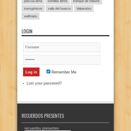
pascua lama
semillas libres
tranque de relaves
transgénicos
valle del huasco
Valparaíso
wallmapu
LOGIN
Remember Me
Lost your password?
RECUERDOS PRESENTES
recuerdos presentes