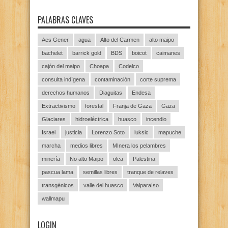
PALABRAS CLAVES
Aes Gener
agua
Alto del Carmen
alto maipo
bachelet
barrick gold
BDS
boicot
caimanes
cajón del maipo
Choapa
Codelco
consulta indígena
contaminación
corte suprema
derechos humanos
Diaguitas
Endesa
Extractivismo
forestal
Franja de Gaza
Gaza
Glaciares
hidroeléctrica
huasco
incendio
Israel
justicia
Lorenzo Soto
luksic
mapuche
marcha
medios libres
MInera los pelambres
minería
No alto Maipo
olca
Palestina
pascua lama
semillas libres
tranque de relaves
transgénicos
valle del huasco
Valparaíso
wallmapu
LOGIN