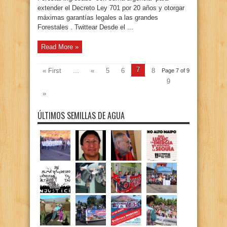
extender el Decreto Ley 701 por 20 años y otorgar
máximas garantías legales a las grandes
Forestales . Twittear Desde el ...
Read More »
7
« First
...
«
5
6
8
Page 7 of 9
9
»
ÚLTIMOS SEMILLAS DE AGUA