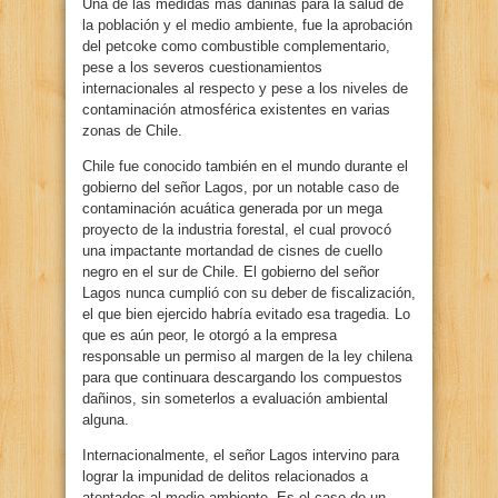
Una de las medidas más dañinas para la salud de
la población y el medio ambiente, fue la aprobación
del petcoke como combustible complementario,
pese a los severos cuestionamientos
internacionales al respecto y pese a los niveles de
contaminación atmosférica existentes en varias
zonas de Chile.
Chile fue conocido también en el mundo durante el
gobierno del señor Lagos, por un notable caso de
contaminación acuática generada por un mega
proyecto de la industria forestal, el cual provocó
una impactante mortandad de cisnes de cuello
negro en el sur de Chile. El gobierno del señor
Lagos nunca cumplió con su deber de fiscalización,
el que bien ejercido habría evitado esa tragedia. Lo
que es aún peor, le otorgó a la empresa
responsable un permiso al margen de la ley chilena
para que continuara descargando los compuestos
dañinos, sin someterlos a evaluación ambiental
alguna.
Internacionalmente, el señor Lagos intervino para
lograr la impunidad de delitos relacionados a
atentados al medio ambiente. Es el caso de un