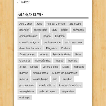
Twitter
PALABRAS CLAVES
Aes Gener
agua
Alto del Carmen
alto maipo
bachelet
barrick gold
BDS
boicot
caimanes
cajón del maipo
Choapa
Codelco
consulta indígena
contaminación
corte suprema
derechos humanos
Diaguitas
Endesa
Extractivismo
forestal
Franja de Gaza
Gaza
Glaciares
hidroeléctrica
huasco
incendio
Israel
justicia
Lorenzo Soto
luksic
mapuche
marcha
medios libres
MInera los pelambres
minería
No alto Maipo
olca
Palestina
pascua lama
semillas libres
tranque de relaves
transgénicos
valle del huasco
Valparaíso
wallmapu