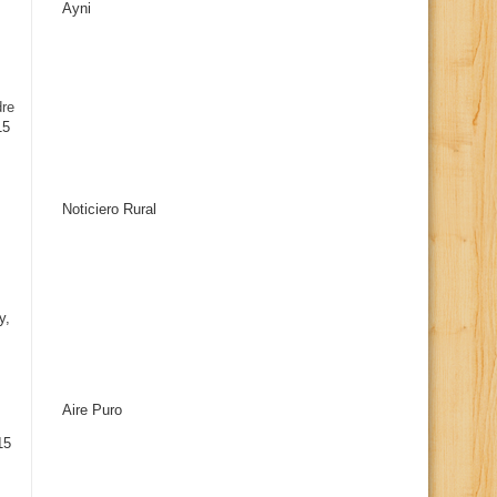
Ayni
s
dre
15
Noticiero Rural
y,
Aire Puro
15