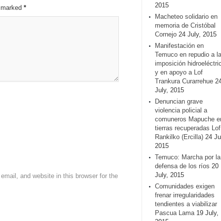
2015
re marked
*
Macheteo solidario en
memoria de Cristóbal
Cornejo
24 July, 2015
Manifestación en
Temuco en repudio a l
imposición hidroeléctri
y en apoyo a Lof
Trankura Curarrehue
2
July, 2015
Denuncian grave
violencia policial a
comuneros Mapuche e
tierras recuperadas Lof
Rankilko (Ercilla)
24 Ju
2015
Temuco: Marcha por la
defensa de los ríos
20
July, 2015
mail, and website in this browser for the
Comunidades exigen
frenar irregularidades
tendientes a viabilizar
Pascua Lama
19 July,