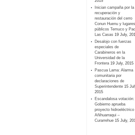
2015
Inician campaña por la
recuperación y
restauración del cerro
Conun Huenu y lugare
públicos Temuco y Pa
Las Casas
19 July, 20
Desalojo con fuerzas
especiales de
Carabineros en la
Universidad de la
Frontera
19 July, 2015
Pascua Lama: Alarma
comunitaria por
declaraciones de
Superintendente
15 Jul
2015
Escandalosa votación:
Gobierno aprueba
proyecto hidroeléctrico
Añihuarraqui –
Curarrehue
15 July, 20