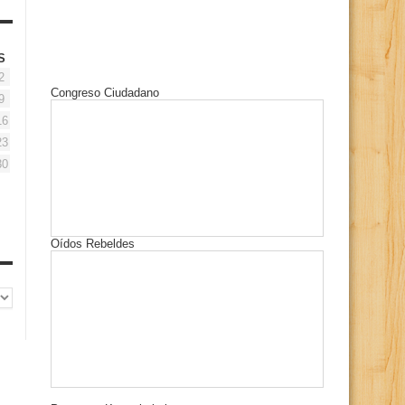
S
2
Congreso Ciudadano
9
16
23
30
Oídos Rebeldes