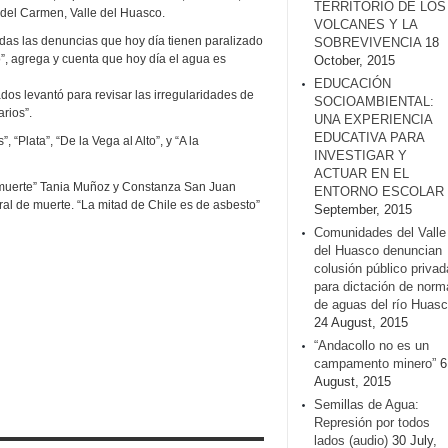
TERRITORIO DE LOS
 del Carmen, Valle del Huasco.
VOLCANES Y LA
todas las denuncias que hoy día tienen paralizado
SOBREVIVENCIA
18
o”, agrega y cuenta que hoy día el agua es
October, 2015
EDUCACIÓN
os levantó para revisar las irregularidades de
SOCIOAMBIENTAL:
rios”.
UNA EXPERIENCIA
EDUCATIVA PARA
Plata”, “De la Vega al Alto”, y “A la
INVESTIGAR Y
ACTUAR EN EL
e muerte” Tania Muñoz y Constanza San Juan
ENTORNO ESCOLAR
ral de muerte. “La mitad de Chile es de asbesto”
September, 2015
Comunidades del Valle
del Huasco denuncian
colusión público privad
para dictación de norm
de aguas del río Huasc
24 August, 2015
“Andacollo no es un
campamento minero”
6
August, 2015
Semillas de Agua:
Represión por todos
lados (audio)
30 July,