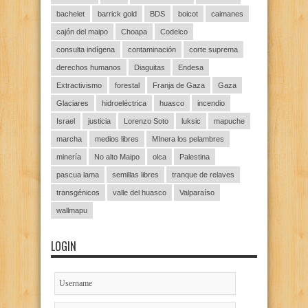
bachelet
barrick gold
BDS
boicot
caimanes
cajón del maipo
Choapa
Codelco
consulta indígena
contaminación
corte suprema
derechos humanos
Diaguitas
Endesa
Extractivismo
forestal
Franja de Gaza
Gaza
Glaciares
hidroeléctrica
huasco
incendio
Israel
justicia
Lorenzo Soto
luksic
mapuche
marcha
medios libres
MInera los pelambres
minería
No alto Maipo
olca
Palestina
pascua lama
semillas libres
tranque de relaves
transgénicos
valle del huasco
Valparaíso
wallmapu
LOGIN