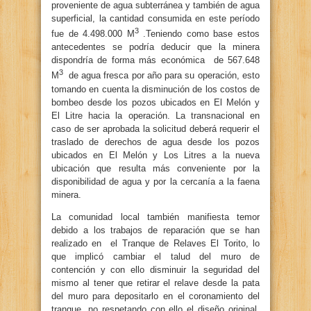
proveniente de agua subterránea y también de agua
superficial, la cantidad consumida en este período
3
fue de 4.498.000 M
.Teniendo como base estos
antecedentes se podría deducir que la minera
dispondría de forma más económica de 567.648
3
M
de agua fresca por año para su operación, esto
tomando en cuenta la disminución de los costos de
bombeo desde los pozos ubicados en El Melón y
El Litre hacia la operación. La transnacional en
caso de ser aprobada la solicitud deberá requerir el
traslado de derechos de agua desde los pozos
ubicados en El Melón y Los Litres a la nueva
ubicación que resulta más conveniente por la
disponibilidad de agua y por la cercanía a la faena
minera.
La comunidad local también manifiesta temor
debido a los trabajos de reparación que se han
realizado en el Tranque de Relaves El Torito, lo
que implicó cambiar el talud del muro de
contención y con ello disminuir la seguridad del
mismo al tener que retirar el relave desde la pata
del muro para depositarlo en el coronamiento del
tranque, no respetando con ello el diseño original