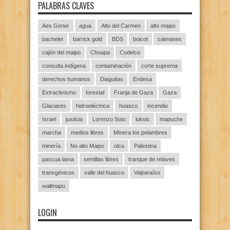
PALABRAS CLAVES
Aes Gener
agua
Alto del Carmen
alto maipo
bachelet
barrick gold
BDS
boicot
caimanes
cajón del maipo
Choapa
Codelco
consulta indígena
contaminación
corte suprema
derechos humanos
Diaguitas
Endesa
Extractivismo
forestal
Franja de Gaza
Gaza
Glaciares
hidroeléctrica
huasco
incendio
Israel
justicia
Lorenzo Soto
luksic
mapuche
marcha
medios libres
MInera los pelambres
minería
No alto Maipo
olca
Palestina
pascua lama
semillas libres
tranque de relaves
transgénicos
valle del huasco
Valparaíso
wallmapu
LOGIN