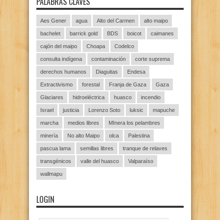
PALABRAS CLAVES
Aes Gener
agua
Alto del Carmen
alto maipo
bachelet
barrick gold
BDS
boicot
caimanes
cajón del maipo
Choapa
Codelco
consulta indígena
contaminación
corte suprema
derechos humanos
Diaguitas
Endesa
Extractivismo
forestal
Franja de Gaza
Gaza
Glaciares
hidroeléctrica
huasco
incendio
Israel
justicia
Lorenzo Soto
luksic
mapuche
marcha
medios libres
MInera los pelambres
minería
No alto Maipo
olca
Palestina
pascua lama
semillas libres
tranque de relaves
transgénicos
valle del huasco
Valparaíso
wallmapu
LOGIN