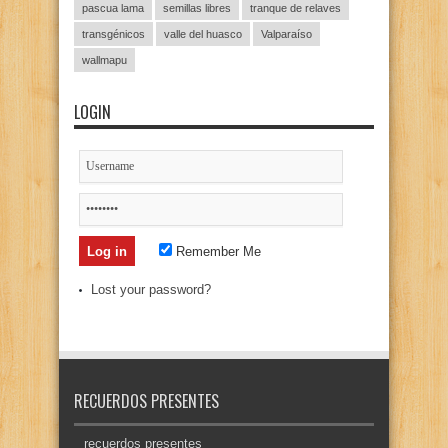
pascua lama
semillas libres
tranque de relaves
transgénicos
valle del huasco
Valparaíso
wallmapu
LOGIN
Remember Me
Lost your password?
RECUERDOS PRESENTES
recuerdos presentes