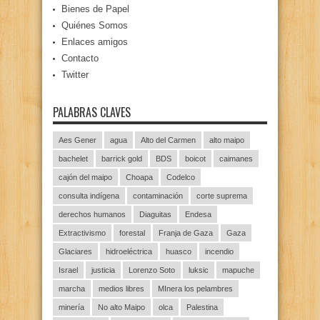
Bienes de Papel
Quiénes Somos
Enlaces amigos
Contacto
Twitter
PALABRAS CLAVES
Aes Gener
agua
Alto del Carmen
alto maipo
bachelet
barrick gold
BDS
boicot
caimanes
cajón del maipo
Choapa
Codelco
consulta indígena
contaminación
corte suprema
derechos humanos
Diaguitas
Endesa
Extractivismo
forestal
Franja de Gaza
Gaza
Glaciares
hidroeléctrica
huasco
incendio
Israel
justicia
Lorenzo Soto
luksic
mapuche
marcha
medios libres
MInera los pelambres
minería
No alto Maipo
olca
Palestina