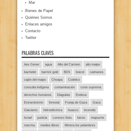
Mar
Bienes de Papel
Quiénes Somos
Enlaces amigos
Contacto
Twitter
PALABRAS CLAVES
Aes Gener
agua
Alto del Carmen
alto maipo
bachelet
barrick gold
BDS
boicot
caimanes
cajón del maipo
Choapa
Codelco
consulta indígena
contaminación
corte suprema
derechos humanos
Diaguitas
Endesa
Extractivismo
forestal
Franja de Gaza
Gaza
Glaciares
hidroeléctrica
huasco
incendio
Israel
justicia
Lorenzo Soto
luksic
mapuche
marcha
medios libres
MInera los pelambres