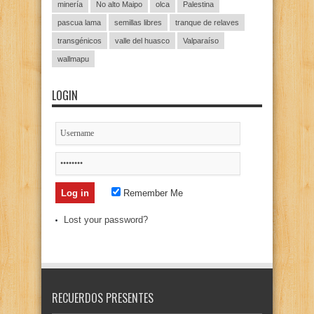
minería
No alto Maipo
olca
Palestina
pascua lama
semillas libres
tranque de relaves
transgénicos
valle del huasco
Valparaíso
wallmapu
LOGIN
Remember Me
Lost your password?
RECUERDOS PRESENTES