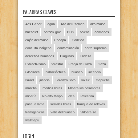
PALABRAS CLAVES
Aes Gener
agua
Alto del Carmen
alto maipo
bachelet
barrick gold
BDS
boicot
caimanes
cajón del maipo
Choapa
Codelco
consulta indígena
contaminación
corte suprema
derechos humanos
Diaguitas
Endesa
Extractivismo
forestal
Franja de Gaza
Gaza
Glaciares
hidroeléctrica
huasco
incendio
Israel
justicia
Lorenzo Soto
luksic
mapuche
marcha
medios libres
MInera los pelambres
minería
No alto Maipo
olca
Palestina
pascua lama
semillas libres
tranque de relaves
transgénicos
valle del huasco
Valparaíso
wallmapu
LOGIN