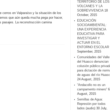
TERRITORIO DE LOS
VOLCANES Y LA
SOBREVIVENCIA
18
 cerros en Valparaíso y la situación de los
October, 2015
 vemos que aún queda mucha pega por hacer,
EDUCACIÓN
s pasajes. La reconstrucción camina
SOCIOAMBIENTAL:
UNA EXPERIENCIA
EDUCATIVA PARA
INVESTIGAR Y
ACTUAR EN EL
ENTORNO ESCOLAR
September, 2015
Comunidades del Valle
del Huasco denuncian
colusión público privad
para dictación de norm
de aguas del río Huasc
24 August, 2015
“Andacollo no es un
campamento minero”
6
August, 2015
Semillas de Agua:
Represión por todos
lados (audio)
30 July,