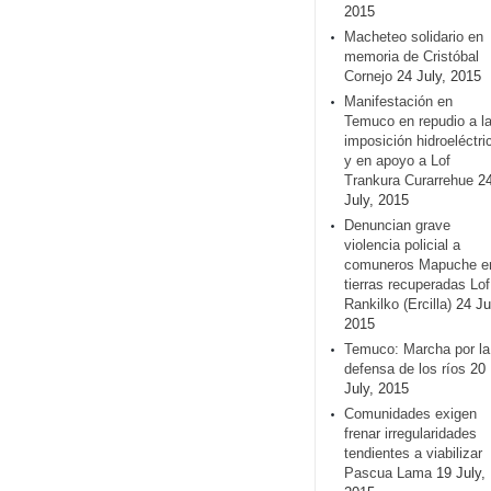
2015
Macheteo solidario en
memoria de Cristóbal
Cornejo
24 July, 2015
Manifestación en
Temuco en repudio a l
imposición hidroeléctri
y en apoyo a Lof
Trankura Curarrehue
2
July, 2015
Denuncian grave
violencia policial a
comuneros Mapuche e
tierras recuperadas Lof
Rankilko (Ercilla)
24 Ju
2015
Temuco: Marcha por la
defensa de los ríos
20
July, 2015
Comunidades exigen
frenar irregularidades
tendientes a viabilizar
Pascua Lama
19 July,