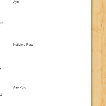
Ayni
s
dre
15
Noticiero Rural
y,
Aire Puro
15