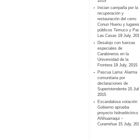
2015
Inician campaña por la
recuperación y
restauración del cerro
Conun Huenu y lugare
públicos Temuco y Pa
Las Casas
19 July, 20
Desalojo con fuerzas
especiales de
Carabineros en la
Universidad de la
Frontera
19 July, 2015
Pascua Lama: Alarma
comunitaria por
declaraciones de
Superintendente
15 Jul
2015
Escandalosa votación:
Gobierno aprueba
proyecto hidroeléctrico
Añihuarraqui –
Curarrehue
15 July, 20