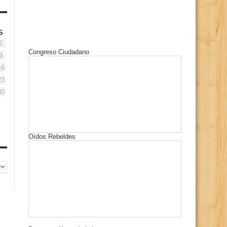
S
2
Congreso Ciudadano
9
16
23
30
Oídos Rebeldes