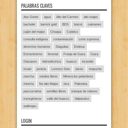
PALABRAS CLAVES
Aes Gener
agua
Alto del Carmen
alto maipo
bachelet
barrick gold
BDS
boicot
caimanes
cajón del maipo
Choapa
Codelco
consulta indígena
contaminación
corte suprema
derechos humanos
Diaguitas
Endesa
Extractivismo
forestal
Franja de Gaza
Gaza
Glaciares
hidroeléctrica
huasco
incendio
Israel
justicia
Lorenzo Soto
luksic
mapuche
marcha
medios libres
MInera los pelambres
minería
No alto Maipo
olca
Palestina
pascua lama
semillas libres
tranque de relaves
transgénicos
valle del huasco
Valparaíso
wallmapu
LOGIN