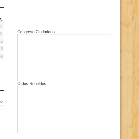
S
2
Congreso Ciudadano
9
16
23
30
Oídos Rebeldes