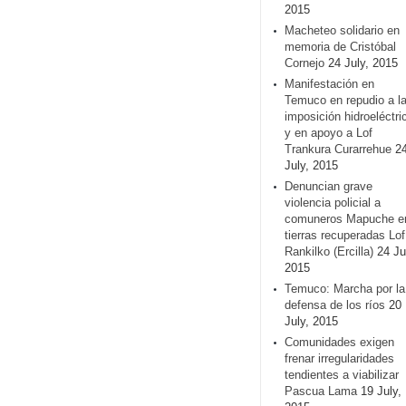
2015
Macheteo solidario en
memoria de Cristóbal
Cornejo
24 July, 2015
Manifestación en
Temuco en repudio a l
imposición hidroeléctri
y en apoyo a Lof
Trankura Curarrehue
2
July, 2015
Denuncian grave
violencia policial a
comuneros Mapuche e
tierras recuperadas Lof
Rankilko (Ercilla)
24 Ju
2015
Temuco: Marcha por la
defensa de los ríos
20
July, 2015
Comunidades exigen
frenar irregularidades
tendientes a viabilizar
Pascua Lama
19 July,