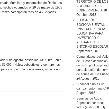
TERRITORIO DE LOS
rnada Muralista y transmisión de Radio, los
VOLCANES Y LA
o, hechos ocurrridos el 29 de marzo de 1985
SOBREVIVENCIA
18
de mazo participaron mas de 43 Brigadas
October, 2015
EDUCACIÓN
SOCIOAMBIENTAL:
UNA EXPERIENCIA
EDUCATIVA PARA
INVESTIGAR Y
ACTUAR EN EL
ENTORNO ESCOLAR
September, 2015
Comunidades del Valle
ado 9 de agosto, desde las 13:00 hrs., en el
del Huasco denuncian
to: $2.000.- Habrá bebestibles y contaremos
colusión público privad
s para compartir la buena mesa, música en
para dictación de norm
de aguas del río Huasc
24 August, 2015
“Andacollo no es un
campamento minero”
6
August, 2015
Semillas de Agua:
Represión por todos
lados (audio)
30 July,