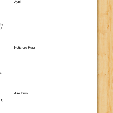
Ayni
s
dre
15
Noticiero Rural
y,
Aire Puro
15