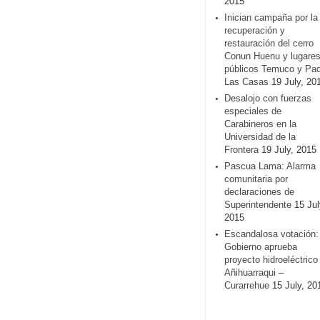
2015
Inician campaña por la
recuperación y
restauración del cerro
Conun Huenu y lugare
públicos Temuco y Pa
Las Casas
19 July, 20
Desalojo con fuerzas
especiales de
Carabineros en la
Universidad de la
Frontera
19 July, 2015
Pascua Lama: Alarma
comunitaria por
declaraciones de
Superintendente
15 Jul
2015
Escandalosa votación:
Gobierno aprueba
proyecto hidroeléctrico
Añihuarraqui –
Curarrehue
15 July, 20