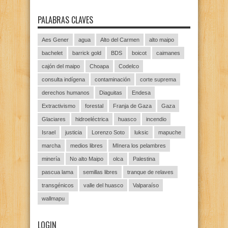
PALABRAS CLAVES
Aes Gener
agua
Alto del Carmen
alto maipo
bachelet
barrick gold
BDS
boicot
caimanes
cajón del maipo
Choapa
Codelco
consulta indígena
contaminación
corte suprema
derechos humanos
Diaguitas
Endesa
Extractivismo
forestal
Franja de Gaza
Gaza
Glaciares
hidroeléctrica
huasco
incendio
Israel
justicia
Lorenzo Soto
luksic
mapuche
marcha
medios libres
MInera los pelambres
minería
No alto Maipo
olca
Palestina
pascua lama
semillas libres
tranque de relaves
transgénicos
valle del huasco
Valparaíso
wallmapu
LOGIN