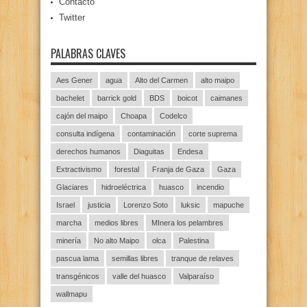
Contacto
Twitter
PALABRAS CLAVES
Aes Gener
agua
Alto del Carmen
alto maipo
bachelet
barrick gold
BDS
boicot
caimanes
cajón del maipo
Choapa
Codelco
consulta indígena
contaminación
corte suprema
derechos humanos
Diaguitas
Endesa
Extractivismo
forestal
Franja de Gaza
Gaza
Glaciares
hidroeléctrica
huasco
incendio
Israel
justicia
Lorenzo Soto
luksic
mapuche
marcha
medios libres
MInera los pelambres
minería
No alto Maipo
olca
Palestina
pascua lama
semillas libres
tranque de relaves
transgénicos
valle del huasco
Valparaíso
wallmapu