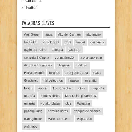
Contacto
Twitter
PALABRAS CLAVES
Aes Gener
agua
Alto del Carmen
alto maipo
bachelet
barrick gold
BDS
boicot
caimanes
cajón del maipo
Choapa
Codelco
consulta indígena
contaminación
corte suprema
derechos humanos
Diaguitas
Endesa
Extractivismo
forestal
Franja de Gaza
Gaza
Glaciares
hidroeléctrica
huasco
incendio
Israel
justicia
Lorenzo Soto
luksic
mapuche
marcha
medios libres
MInera los pelambres
minería
No alto Maipo
olca
Palestina
pascua lama
semillas libres
tranque de relaves
transgénicos
valle del huasco
Valparaíso
wallmapu