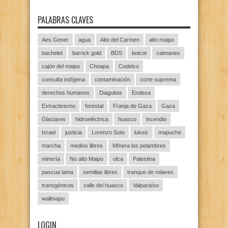
PALABRAS CLAVES
Aes Gener
agua
Alto del Carmen
alto maipo
bachelet
barrick gold
BDS
boicot
caimanes
cajón del maipo
Choapa
Codelco
consulta indígena
contaminación
corte suprema
derechos humanos
Diaguitas
Endesa
Extractivismo
forestal
Franja de Gaza
Gaza
Glaciares
hidroeléctrica
huasco
incendio
Israel
justicia
Lorenzo Soto
luksic
mapuche
marcha
medios libres
MInera los pelambres
minería
No alto Maipo
olca
Palestina
pascua lama
semillas libres
tranque de relaves
transgénicos
valle del huasco
Valparaíso
wallmapu
LOGIN