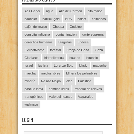
Aes Gener
agua
Alto del Carmen
alto maipo
bachelet
barrick gold
BDS
boicot
caimanes
cajón del maipo
Choapa
Codelco
consulta indígena
contaminación
corte suprema
derechos humanos
Diaguitas
Endesa
Extractivismo
forestal
Franja de Gaza
Gaza
Glaciares
hidroeléctrica
huasco
incendio
Israel
justicia
Lorenzo Soto
luksic
mapuche
marcha
medios libres
MInera los pelambres
minería
No alto Maipo
olca
Palestina
pascua lama
semillas libres
tranque de relaves
transgénicos
valle del huasco
Valparaíso
wallmapu
LOGIN