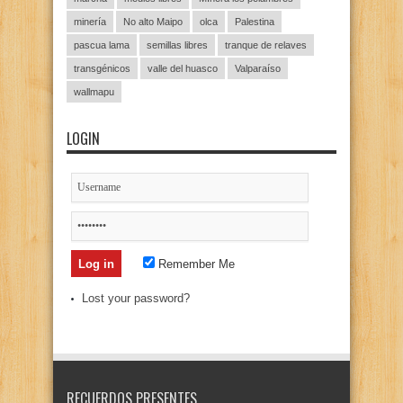
minería
No alto Maipo
olca
Palestina
pascua lama
semillas libres
tranque de relaves
transgénicos
valle del huasco
Valparaíso
wallmapu
LOGIN
Remember Me
Lost your password?
RECUERDOS PRESENTES