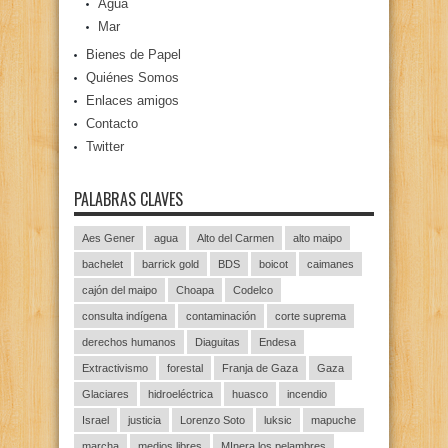
Agua
Mar
Bienes de Papel
Quiénes Somos
Enlaces amigos
Contacto
Twitter
PALABRAS CLAVES
Aes Gener
agua
Alto del Carmen
alto maipo
bachelet
barrick gold
BDS
boicot
caimanes
cajón del maipo
Choapa
Codelco
consulta indígena
contaminación
corte suprema
derechos humanos
Diaguitas
Endesa
Extractivismo
forestal
Franja de Gaza
Gaza
Glaciares
hidroeléctrica
huasco
incendio
Israel
justicia
Lorenzo Soto
luksic
mapuche
marcha
medios libres
MInera los pelambres