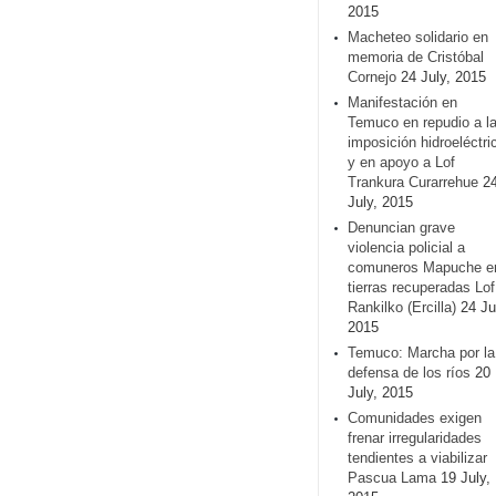
2015
Macheteo solidario en
memoria de Cristóbal
Cornejo
24 July, 2015
Manifestación en
Temuco en repudio a l
imposición hidroeléctri
y en apoyo a Lof
Trankura Curarrehue
2
July, 2015
Denuncian grave
violencia policial a
comuneros Mapuche e
tierras recuperadas Lof
Rankilko (Ercilla)
24 Ju
2015
Temuco: Marcha por la
defensa de los ríos
20
July, 2015
Comunidades exigen
frenar irregularidades
tendientes a viabilizar
Pascua Lama
19 July,