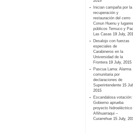
2015
Inician campaña por la
recuperación y
restauración del cerro
Conun Huenu y lugare
públicos Temuco y Pa
Las Casas
19 July, 20
Desalojo con fuerzas
especiales de
Carabineros en la
Universidad de la
Frontera
19 July, 2015
Pascua Lama: Alarma
comunitaria por
declaraciones de
Superintendente
15 Jul
2015
Escandalosa votación:
Gobierno aprueba
proyecto hidroeléctrico
Añihuarraqui –
Curarrehue
15 July, 20