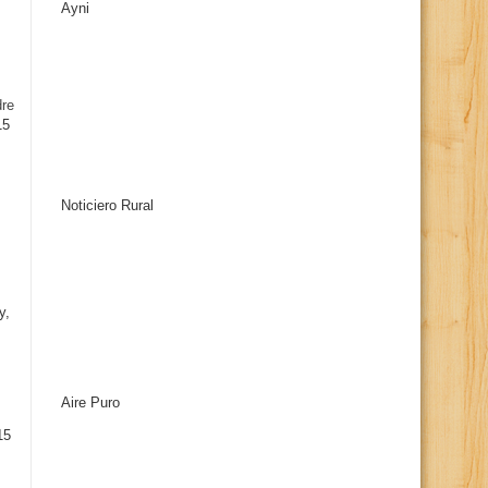
Ayni
s
dre
15
Noticiero Rural
y,
Aire Puro
15