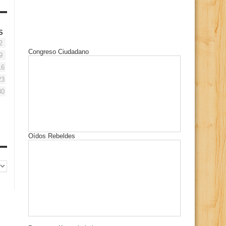
S
2
Congreso Ciudadano
9
16
23
30
Oídos Rebeldes