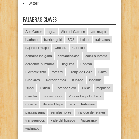
Twitter
PALABRAS CLAVES
Aes Gener
agua
Alto del Carmen
alto maipo
bachelet
barrick gold
BDS
boicot
caimanes
cajón del maipo
Choapa
Codelco
consulta indígena
contaminación
corte suprema
derechos humanos
Diaguitas
Endesa
Extractivismo
forestal
Franja de Gaza
Gaza
Glaciares
hidroeléctrica
huasco
incendio
Israel
justicia
Lorenzo Soto
luksic
mapuche
marcha
medios libres
MInera los pelambres
minería
No alto Maipo
olca
Palestina
pascua lama
semillas libres
tranque de relaves
transgénicos
valle del huasco
Valparaíso
wallmapu