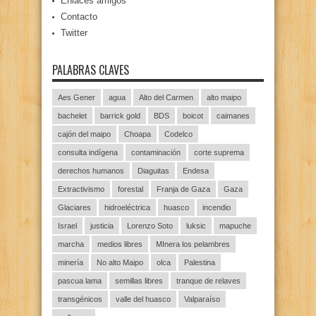
Enlaces amigos
Contacto
Twitter
PALABRAS CLAVES
Aes Gener
agua
Alto del Carmen
alto maipo
bachelet
barrick gold
BDS
boicot
caimanes
cajón del maipo
Choapa
Codelco
consulta indígena
contaminación
corte suprema
derechos humanos
Diaguitas
Endesa
Extractivismo
forestal
Franja de Gaza
Gaza
Glaciares
hidroeléctrica
huasco
incendio
Israel
justicia
Lorenzo Soto
luksic
mapuche
marcha
medios libres
MInera los pelambres
minería
No alto Maipo
olca
Palestina
pascua lama
semillas libres
tranque de relaves
transgénicos
valle del huasco
Valparaíso