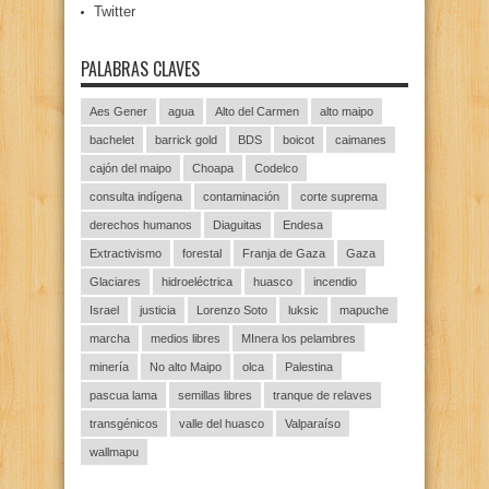
Twitter
PALABRAS CLAVES
Aes Gener
agua
Alto del Carmen
alto maipo
bachelet
barrick gold
BDS
boicot
caimanes
cajón del maipo
Choapa
Codelco
consulta indígena
contaminación
corte suprema
derechos humanos
Diaguitas
Endesa
Extractivismo
forestal
Franja de Gaza
Gaza
Glaciares
hidroeléctrica
huasco
incendio
Israel
justicia
Lorenzo Soto
luksic
mapuche
marcha
medios libres
MInera los pelambres
minería
No alto Maipo
olca
Palestina
pascua lama
semillas libres
tranque de relaves
transgénicos
valle del huasco
Valparaíso
wallmapu